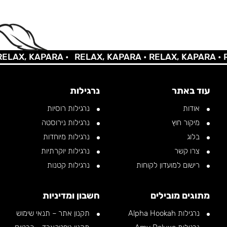
AX, KAPARA •
RELAX, KAPARA •
RELAX, KAPARA •
REL
עוד באתר
נרגילות
אודות
נרגילות רוסיות
מיקור חוץ
נרגילות נירוסטה
בלוג
נרגילות מיוחדות
צרו קשר
נרגילות יוקרתיות
רישום למועדון לקוחות
נרגילות קטנות
מתוגים מובילים
חשבון ומדיניות
נרגילות Alpha Hookah
תקנון אתר – תנאי שימוש