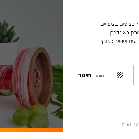
 מצופים בציפויים
טבק לא נדבק
עים ועשיר לאורך
חימר
חומר
 עד הבית