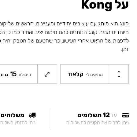
על Kong
קונג הוא מותג עם עיצובים יחודיים ומעניינים. הראשים של קונג
מיוחדים מבית קונג הנותנים להם חימום יציב ואחיד כמו כן ה
לדפנות של הראש אחרי העישון, כך שהטעם של הטבק יהיה ט
זמן.
קלאוד
15
מתאים ל-
קיבולת
גרם
12 תשלומים
משלוחים
עד
ניתן לפרוס את הקנייה לתשלומים
ניתן להזמין משלוח