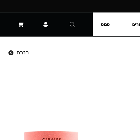
רים
סנוס
חזרה