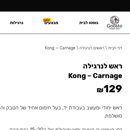
גוסטו לבית
מבצעים
נרגילות
דף הבית
\
ראשים לנרגילה
\
Kong — Carnage
ראש לנרגילה
Kong – Carnage
129
₪
ראש יחודי ומעוצב בעבודת יד, בעל חימום אחיד של הטבק ו
מושלמת,
זמן העישון בו כשעה וחצי וקיבולת של כ15-20 גרם טבק.