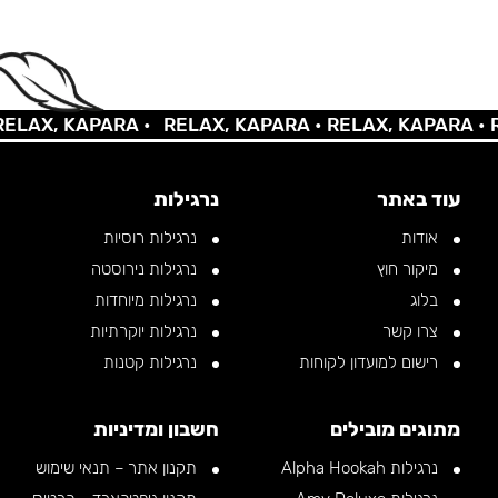
AX, KAPARA •
RELAX, KAPARA •
RELAX, KAPARA •
REL
עוד באתר
נרגילות
אודות
נרגילות רוסיות
מיקור חוץ
נרגילות נירוסטה
בלוג
נרגילות מיוחדות
צרו קשר
נרגילות יוקרתיות
רישום למועדון לקוחות
נרגילות קטנות
מתוגים מובילים
חשבון ומדיניות
נרגילות Alpha Hookah
תקנון אתר – תנאי שימוש