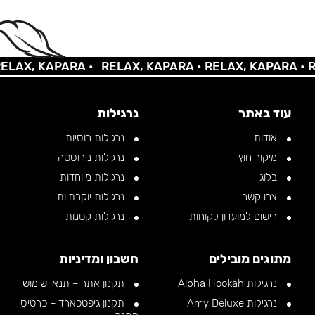
X, KAPARA •
RELAX, KAPARA •
RELAX, KAPARA •
RELA
עוד באתר
נרגילות
אודות
נרגילות רוסיות
מיקור חוץ
נרגילות נירוסטה
בלוג
נרגילות מיוחדות
צרו קשר
נרגילות יוקרתיות
רישום למועדון לקוחות
נרגילות קטנות
מתוגים מובילים
חשבון ומדיניות
נרגילות Alpha Hookah
תקנון אתר – תנאי שימוש
נרגילות Amy Deluxe
תקנון גיפטכארד – כרטיס