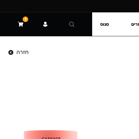
1
רים
סנוס
חזרה