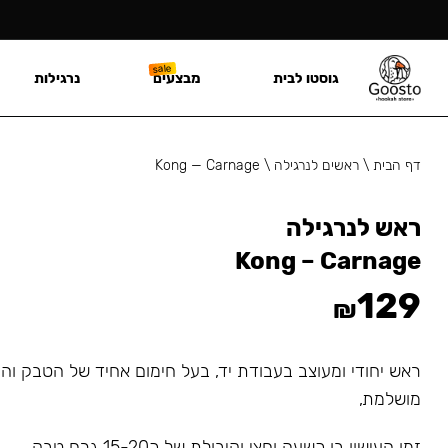
גוסטו לבית
מבצעים
נרגילות
דף הבית
\
ראשים לנרגילה
\
Kong — Carnage
ראש לנרגילה
Kong – Carnage
129
₪
ראש יחודי ומעוצב בעבודת יד, בעל חימום אחיד של הטבק ו
מושלמת,
זמן העישון בו כשעה וחצי וקיבולת של כ15-20 גרם טבק.