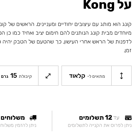
על Kong
קונג הוא מותג עם עיצובים יחודיים ומעניינים. הראשים של קונג
מיוחדים מבית קונג הנותנים להם חימום יציב ואחיד כמו כן ה
לדפנות של הראש אחרי העישון, כך שהטעם של הטבק יהיה ט
זמן.
קלאוד
15
מתאים ל-
קיבולת
גרם
12 תשלומים
משלוחים
עד
ניתן לפרוס את הקנייה לתשלומים
ניתן להזמין משלוח