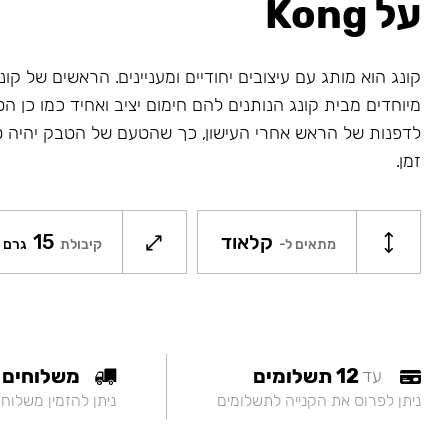
על Kong
קונג הוא מותג עם עיצובים יחודיים ומעניינים. הראשים של קונג
מיוחדים מבית קונג הנותנים להם חימום יציב ואחיד כמו כן ה
לדפנות של הראש אחרי העישון, כך שהטעם של הטבק יהיה ט
זמן.
קלאוד
15
מתאים ל-
קיבולת
גרם
12 תשלומים
משלוחים
עד
ניתן לפרוס את הקנייה לתשלומים
ניתן להזמין משלוח