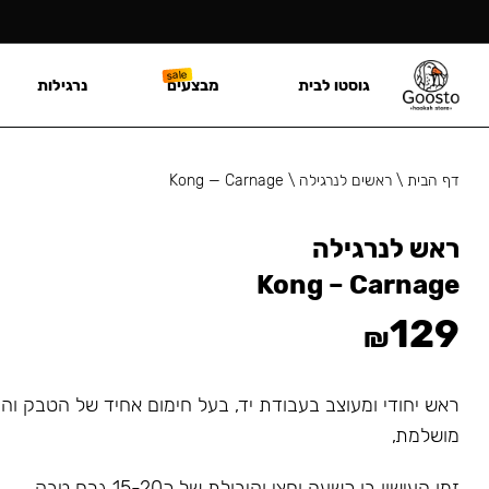
גוסטו לבית
מבצעים
נרגילות
דף הבית
\
ראשים לנרגילה
\
Kong — Carnage
ראש לנרגילה
Kong – Carnage
129
₪
ראש יחודי ומעוצב בעבודת יד, בעל חימום אחיד של הטבק ו
מושלמת,
זמן העישון בו כשעה וחצי וקיבולת של כ15-20 גרם טבק.