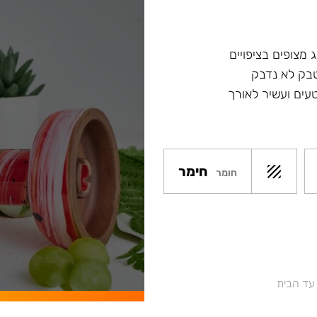
 מצופים בציפויים
טבק לא נדבק
עים ועשיר לאורך
חימר
חומר
 עד הבית