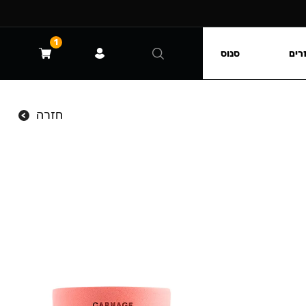
1
רים
סנוס
חזרה