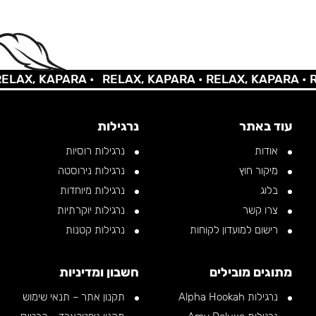
X, KAPARA •
RELAX, KAPARA •
RELAX, KAPARA •
RELA
עוד באתר
נרגילות
אודות
נרגילות רוסיות
מיקור חוץ
נרגילות נירוסטה
בלוג
נרגילות מיוחדות
צרו קשר
נרגילות יוקרתיות
רישום למועדון לקוחות
נרגילות קטנות
מתוגים מובילים
חשבון ומדיניות
נרגילות Alpha Hookah
תקנון אתר – תנאי שימוש