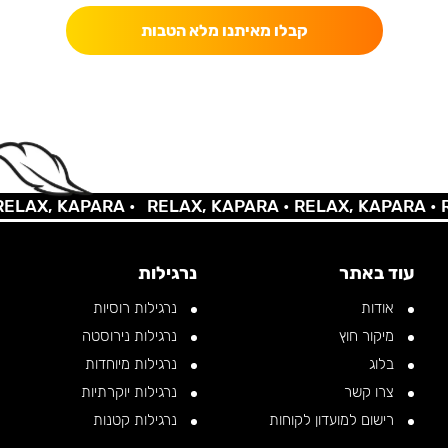
קבלו מאיתנו מלא הטבות
AX, KAPARA •
RELAX, KAPARA •
RELAX, KAPARA •
REL
עוד באתר
נרגילות
אודות
נרגילות רוסיות
מיקור חוץ
נרגילות נירוסטה
בלוג
נרגילות מיוחדות
צרו קשר
נרגילות יוקרתיות
רישום למועדון לקוחות
נרגילות קטנות