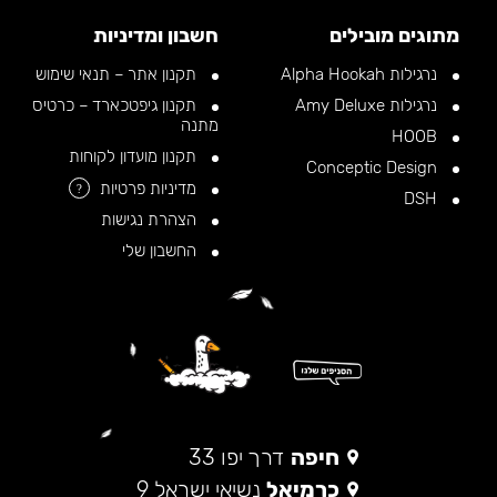
מתוגים מובילים
חשבון ומדיניות
נרגילות Alpha Hookah
תקנון אתר – תנאי שימוש
נרגילות Amy Deluxe
תקנון גיפטכארד – כרטיס
מתנה
HOOB
תקנון מועדון לקוחות
Conceptic Design
מדיניות פרטיות
?
DSH
הצהרת נגישות
החשבון שלי
חיפה
דרך יפו 33
כרמיאל
נשיאי ישראל 9