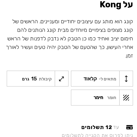
על Kong
קונג הוא מותג עם עיצובים יחודיים ומעניינים. הראשים של
קונג מצופים בציפויים מיוחדים מבית קונג הנותנים להם
חימום יציב ואחיד כמו כן הטבק לא נדבק לדפנות של הראש
אחרי העישון, כך שהטעם של הטבק יהיה טעים ועשיר לאורך
זמן.
קלאוד
15
מתאים ל-
קיבולת
גרם
חימר
חומר
12 תשלומים
עד
ניתן לפרוס את הקנייה לתשלומים