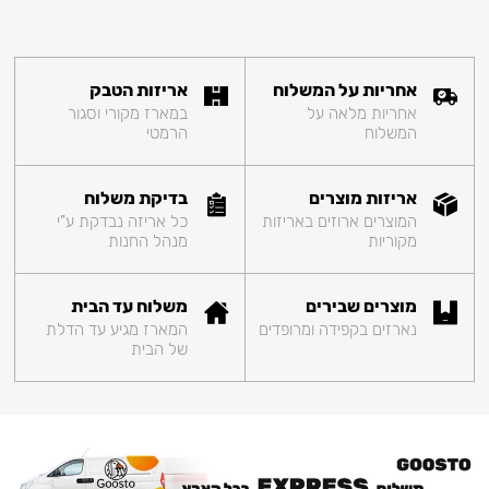
אחריות על המשלוח
אריזות הטבק
אחריות מלאה על
במארז מקורי וסגור
המשלוח
הרמטי
אריזות מוצרים
בדיקת משלוח
המוצרים ארוזים באריזות
כל אריזה נבדקת ע"י
מקוריות
מנהל החנות
מוצרים שבירים
משלוח עד הבית
נארזים בקפידה ומרופדים
המארז מגיע עד הדלת
של הבית