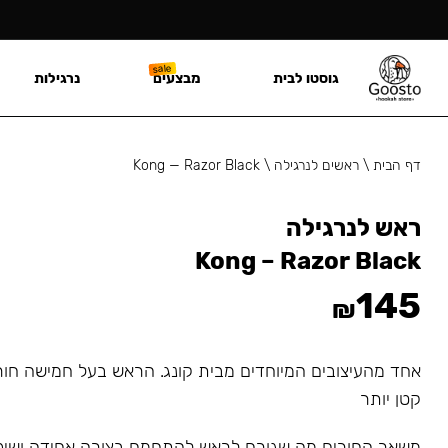
גוסטו לבית
מבצעים
נרגילות
דף הבית
\
ראשים לנרגילה
\
Kong — Razor Black
ראש לנרגילה
Kong – Razor Black
145
₪
אחד מהעיצובים המיוחדים מבית קונג. הראש בעל חמישה חור
קטן יותר
משאר החורים מה שגורם לראש להתחמם בצורה אחידה ושי