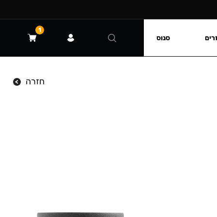
1
רים
סנוס
חזרה