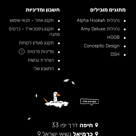
מתוגים מובילים
חשבון ומדיניות
נרגילות Alpha Hookah
תקנון אתר – תנאי שימוש
נרגילות Amy Deluxe
תקנון גיפטכארד – כרטיס
מתנה
HOOB
תקנון מועדון לקוחות
Conceptic Design
מדיניות פרטיות
?
DSH
הצהרת נגישות
החשבון שלי
חיפה
דרך יפו 33
כרמיאל
נשיאי ישראל 9