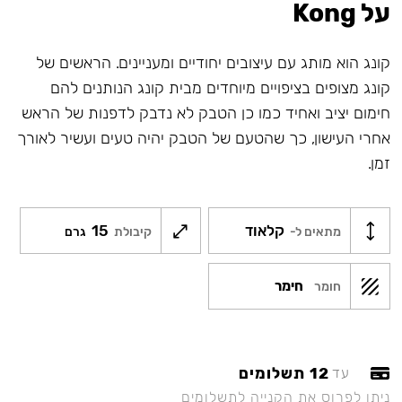
על Kong
קונג הוא מותג עם עיצובים יחודיים ומעניינים. הראשים של
קונג מצופים בציפויים מיוחדים מבית קונג הנותנים להם
חימום יציב ואחיד כמו כן הטבק לא נדבק לדפנות של הראש
אחרי העישון, כך שהטעם של הטבק יהיה טעים ועשיר לאורך
זמן.
קלאוד
15
מתאים ל-
קיבולת
גרם
חימר
חומר
12 תשלומים
עד
ניתן לפרוס את הקנייה לתשלומים