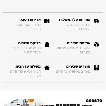
אחריות על המשלוח
אריזות הטבק
אחריות מלאה על
במארז מקורי וסגור
המשלוח
הרמטי
אריזות מוצרים
בדיקת משלוח
המוצרים ארוזים באריזות
כל אריזה נבדקת ע"י
מקוריות
מנהל החנות
מוצרים שבירים
משלוח עד הבית
נארזים בקפידה ומרופדים
המארז מגיע עד הדלת
של הבית