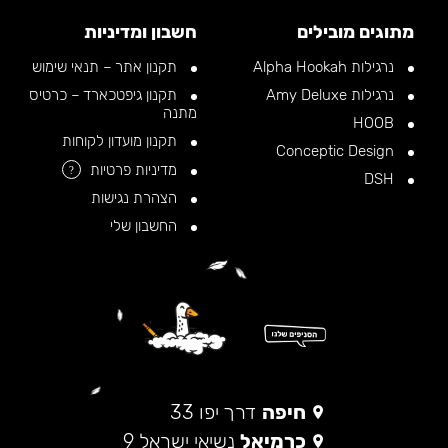
מתוגים מובילים
חשבון ומדיניות
נרגילות Alpha Hookah
תקנון אתר – תנאי שימוש
נרגילות Amy Deluxe
תקנון גיפטכארד – כרטיס
מתנה
HOOB
תקנון מועדון לקוחות
Conceptic Design
מדיניות פרטיות
?
DSH
הצהרת נגישות
החשבון שלי
חיפה
דרך יפו 33
כרמיאל
נשיאי ישראל 9