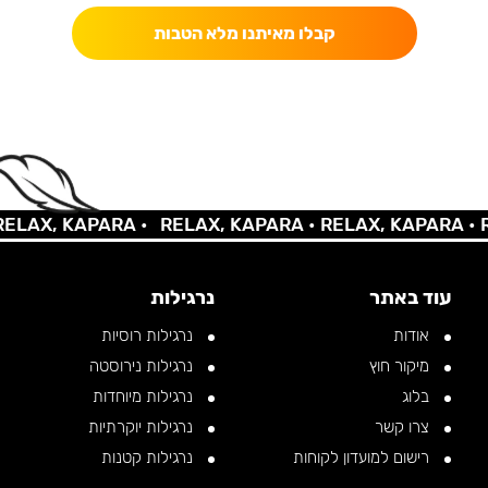
קבלו מאיתנו מלא הטבות
AX, KAPARA •
RELAX, KAPARA •
RELAX, KAPARA •
REL
עוד באתר
נרגילות
אודות
נרגילות רוסיות
מיקור חוץ
נרגילות נירוסטה
בלוג
נרגילות מיוחדות
צרו קשר
נרגילות יוקרתיות
רישום למועדון לקוחות
נרגילות קטנות