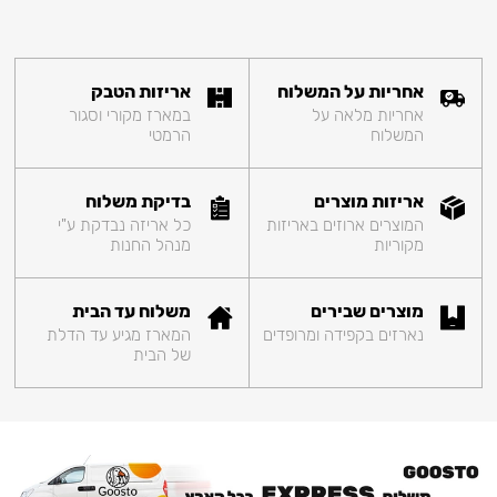
אחריות על המשלוח
אריזות הטבק
אחריות מלאה על
במארז מקורי וסגור
המשלוח
הרמטי
אריזות מוצרים
בדיקת משלוח
המוצרים ארוזים באריזות
כל אריזה נבדקת ע"י
מקוריות
מנהל החנות
מוצרים שבירים
משלוח עד הבית
נארזים בקפידה ומרופדים
המארז מגיע עד הדלת
של הבית