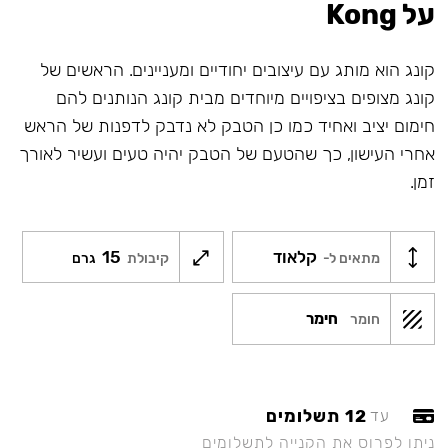
על Kong
קונג הוא מותג עם עיצובים יחודיים ומעניינים. הראשים של
קונג מצופים בציפויים מיוחדים מבית קונג הנותנים להם
חימום יציב ואחיד כמו כן הטבק לא נדבק לדפנות של הראש
אחרי העישון, כך שהטעם של הטבק יהיה טעים ועשיר לאורך
זמן.
קלאוד
15
מתאים ל-
קיבולת
גרם
חימר
חומר
12 תשלומים
עד
ניתן לפרוס את הקנייה לתשלומים