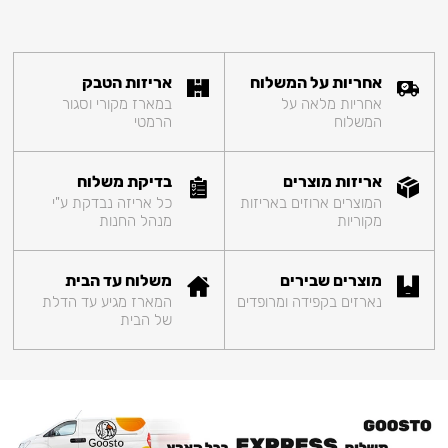
אחריות על המשלוח
אריזות הטבק
אחריות מלאה על
במארז מקורי וסגור
המשלוח
הרמטי
אריזות מוצרים
בדיקת משלוח
המוצרים ארוזים באריזות
כל אריזה נבדקת ע"י
מקוריות
מנהל החנות
מוצרים שבירים
משלוח עד הבית
נארזים בקפידה ומרופדים
המארז מגיע עד הדלת
של הבית