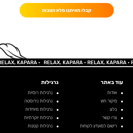
קבלו מאיתנו מלא הטבות
AX, KAPARA •
RELAX, KAPARA •
RELAX, KAPARA •
REL
עוד באתר
נרגילות
אודות
נרגילות רוסיות
מיקור חוץ
נרגילות נירוסטה
בלוג
נרגילות מיוחדות
צרו קשר
נרגילות יוקרתיות
רישום למועדון לקוחות
נרגילות קטנות