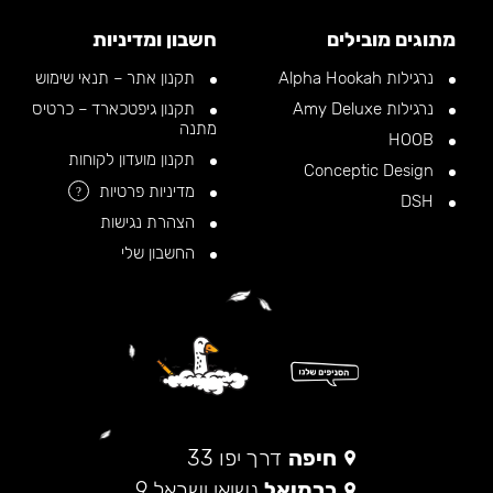
מתוגים מובילים
חשבון ומדיניות
נרגילות Alpha Hookah
תקנון אתר – תנאי שימוש
נרגילות Amy Deluxe
תקנון גיפטכארד – כרטיס
מתנה
HOOB
תקנון מועדון לקוחות
Conceptic Design
מדיניות פרטיות
?
DSH
הצהרת נגישות
החשבון שלי
חיפה
דרך יפו 33
כרמיאל
נשיאי ישראל 9