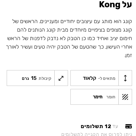
על Kong
קונג הוא מותג עם עיצובים יחודיים ומעניינים. הראשים של
קונג מצופים בציפויים מיוחדים מבית קונג הנותנים להם
חימום יציב ואחיד כמו כן הטבק לא נדבק לדפנות של הראש
אחרי העישון, כך שהטעם של הטבק יהיה טעים ועשיר לאורך
זמן.
קלאוד
15
מתאים ל-
קיבולת
גרם
חימר
חומר
12 תשלומים
עד
ניתן לפרוס את הקנייה לתשלומים