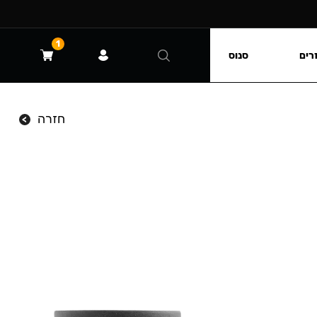
1
רים
סנוס
חזרה