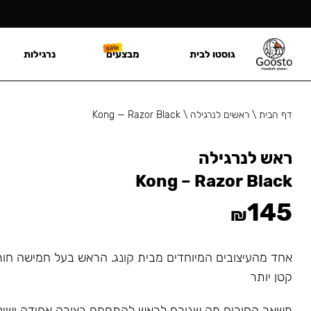
גוסטו לבית
מבצעים
נרגילות
דף הבית
\
ראשים לנרגילה
\
Kong — Razor Black
ראש לנרגילה
Kong – Razor Black
145
₪
אחד מהעיצובים המיוחדים מבית קונג. הראש בעל חמישה חור
קטן יותר
משאר החורים מה שגורם לראש להתחמם בצורה אחידה ושי