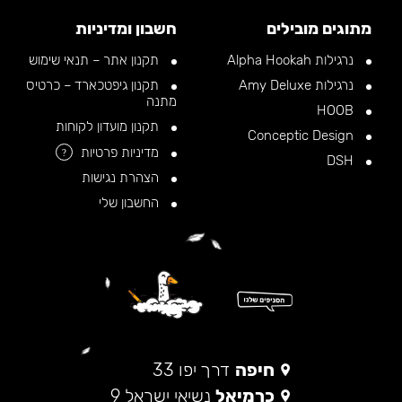
מתוגים מובילים
חשבון ומדיניות
נרגילות Alpha Hookah
תקנון אתר – תנאי שימוש
נרגילות Amy Deluxe
תקנון גיפטכארד – כרטיס
מתנה
HOOB
תקנון מועדון לקוחות
Conceptic Design
מדיניות פרטיות
?
DSH
הצהרת נגישות
החשבון שלי
חיפה
דרך יפו 33
כרמיאל
נשיאי ישראל 9