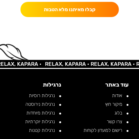
קבלו מאיתנו מלא הטבות
AX, KAPARA •
RELAX, KAPARA •
RELAX, KAPARA •
REL
עוד באתר
נרגילות
אודות
נרגילות רוסיות
מיקור חוץ
נרגילות נירוסטה
בלוג
נרגילות מיוחדות
צרו קשר
נרגילות יוקרתיות
רישום למועדון לקוחות
נרגילות קטנות