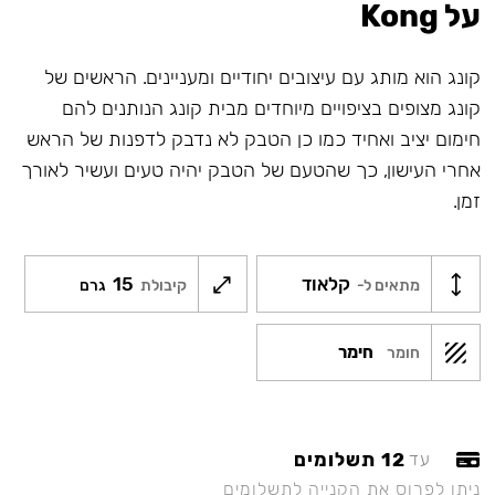
על Kong
קונג הוא מותג עם עיצובים יחודיים ומעניינים. הראשים של
קונג מצופים בציפויים מיוחדים מבית קונג הנותנים להם
חימום יציב ואחיד כמו כן הטבק לא נדבק לדפנות של הראש
אחרי העישון, כך שהטעם של הטבק יהיה טעים ועשיר לאורך
זמן.
קלאוד
15
מתאים ל-
קיבולת
גרם
חימר
חומר
12 תשלומים
עד
ניתן לפרוס את הקנייה לתשלומים