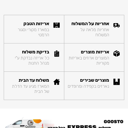
אחריות על המשלוח
אריזות הטבק
אחריות מלאה על
במארז מקורי וסגור
המשלוח
הרמטי
אריזות מוצרים
בדיקת משלוח
המוצרים ארוזים באריזות
כל אריזה נבדקת ע"י
מקוריות
מנהל החנות
מוצרים שבירים
משלוח עד הבית
נארזים בקפידה ומרופדים
המארז מגיע עד הדלת
של הבית