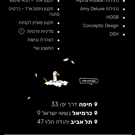
נרגילות Alpha Hookah
תקנון אתר – תנאי שימוש
נרגילות Amy Deluxe
תקנון גיפטכארד – כרטיס
מתנה
HOOB
תקנון מועדון לקוחות
Conceptic Design
מדיניות פרטיות
?
DSH
הצהרת נגישות
החשבון שלי
חיפה
דרך יפו 33
כרמיאל
נשיאי ישראל 9
תל אביב
יהודה הלוי 47