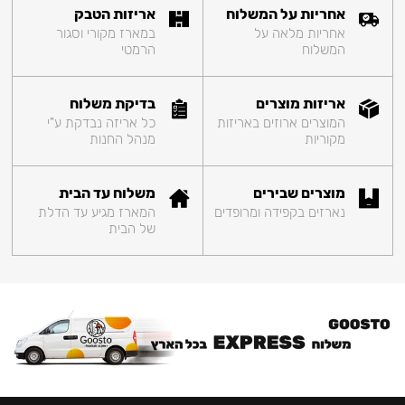
אחריות על המשלוח
אריזות הטבק
אחריות מלאה על
במארז מקורי וסגור
המשלוח
הרמטי
אריזות מוצרים
בדיקת משלוח
המוצרים ארוזים באריזות
כל אריזה נבדקת ע"י
מקוריות
מנהל החנות
מוצרים שבירים
משלוח עד הבית
נארזים בקפידה ומרופדים
המארז מגיע עד הדלת
של הבית