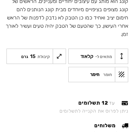
קונג הוא מותג עם עיצובים יחודיים ומעניינים. הראשים של
קונג מצופים בציפויים מיוחדים מבית קונג הנותנים להם
חימום יציב ואחיד כמו כן הטבק לא נדבק לדפנות של הראש
אחרי העישון, כך שהטעם של הטבק יהיה טעים ועשיר לאורך
זמן.
קלאוד
15
מתאים ל-
קיבולת
גרם
חימר
חומר
12 תשלומים
עד
ניתן לפרוס את הקנייה לתשלומים
משלוחים