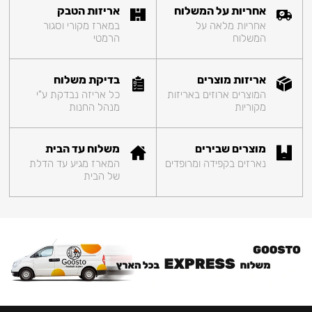
אחריות על המשלוח
אריזות הטבק
אחריות מלאה על
במארז מקורי וסגור
המשלוח
הרמטי
אריזות מוצרים
בדיקת משלוח
המוצרים ארוזים באריזות
כל אריזה נבדקת ע"י
מקוריות
מנהל החנות
מוצרים שבירים
משלוח עד הבית
נארזים בקפידה ומרופדים
המארז מגיע עד הדלת
של הבית