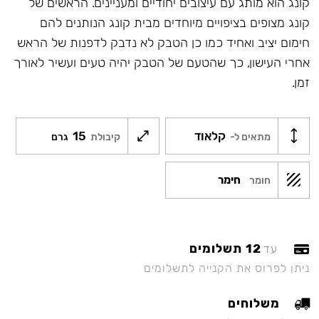
קונג הוא מותג עם עיצובים יחודיים ומעניינים. הראשים של
קונג מצופים בציפויים מיוחדים מבית קונג הנותנים להם
חימום יציב ואחיד כמו כן הטבק לא נדבק לדפנות של הראש
אחרי העישון, כך שהטעם של הטבק יהיה טעים ועשיר לאורך
זמן.
קלאוד
15
מתאים ל-
קיבולת
גרם
חימר
חומר
12 תשלומים
עד
ניתן לפרוס את הקנייה לתשלומים
משלוחים