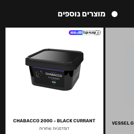
מוצרים נוספים
קל
CHABACCO 200G – BLACK CURRANT
VESSEL G
דומדמניות שחורות