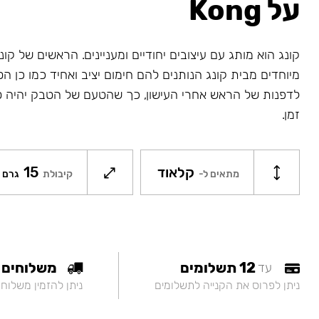
על Kong
קונג הוא מותג עם עיצובים יחודיים ומעניינים. הראשים של קונג
מיוחדים מבית קונג הנותנים להם חימום יציב ואחיד כמו כן ה
לדפנות של הראש אחרי העישון, כך שהטעם של הטבק יהיה ט
זמן.
קלאוד
15
מתאים ל-
קיבולת
גרם
12 תשלומים
משלוחים
עד
ניתן לפרוס את הקנייה לתשלומים
ניתן להזמין משלוח