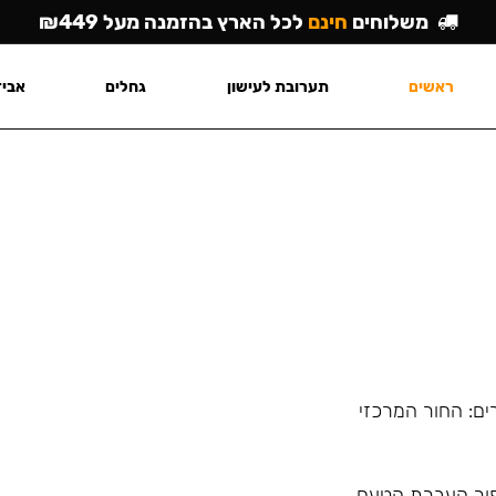
משלוחים
חינם
לכל הארץ בהזמנה מעל ₪449
ראשים
תערובת לעישון
גחלים
אביז
ים: החור המרכזי
פור העברת הטעם