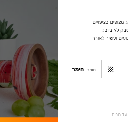
 מצופים בציפויים
טבק לא נדבק
עים ועשיר לאורך
חימר
חומר
 עד הבית