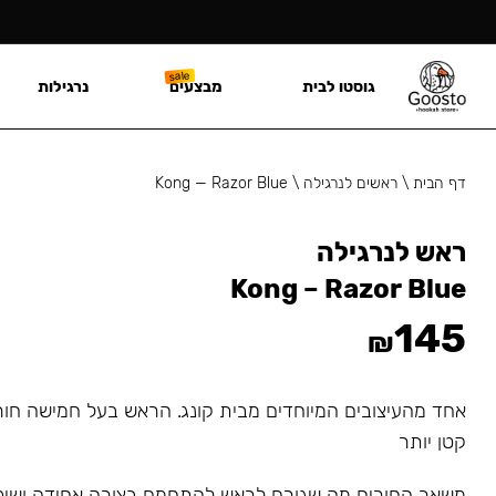
גוסטו לבית
מבצעים
נרגילות
דף הבית
\
ראשים לנרגילה
\
Kong — Razor Blue
ראש לנרגילה
Kong – Razor Blue
145
₪
אחד מהעיצובים המיוחדים מבית קונג. הראש בעל חמישה חור
קטן יותר
משאר החורים מה שגורם לראש להתחמם בצורה אחידה ושי