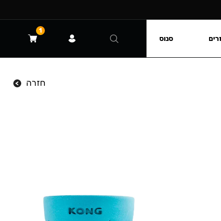
1
רים
סנוס
חזרה