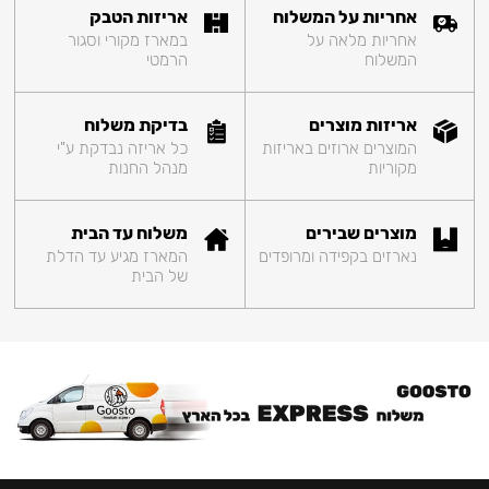
אחריות על המשלוח
אריזות הטבק
אחריות מלאה על
במארז מקורי וסגור
המשלוח
הרמטי
אריזות מוצרים
בדיקת משלוח
המוצרים ארוזים באריזות
כל אריזה נבדקת ע"י
מקוריות
מנהל החנות
מוצרים שבירים
משלוח עד הבית
נארזים בקפידה ומרופדים
המארז מגיע עד הדלת
של הבית