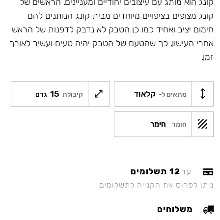
קונג הוא מותג עם עיצובים יחודיים ומעניינים. הראשים של
קונג מצופים בציפויים מיוחדים מבית קונג הנותנים להם
חימום יציב ואחיד כמו כן הטבק לא נדבק לדפנות של הראש
אחרי העישון, כך שהטעם של הטבק יהיה טעים ועשיר לאורך
זמן.
קלאוד
15
מתאים ל-
קיבולת
גרם
חימר
חומר
12 תשלומים
עד
ניתן לפרוס את הקנייה לתשלומים
משלוחים