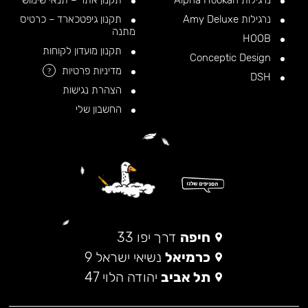
נרגילות Alpha Hookah
תקנון אתר – תנאי שימוש
נרגילות Amy Deluxe
תקנון גיפטכארד – כרטיס
מתנה
HOOB
תקנון מועדון לקוחות
Conceptic Design
מדיניות פרטיות
?
DSH
הצהרת נגישות
החשבון שלי
חיפה
דרך יפו 33
כרמיאל
נשיאי ישראל 9
תל אביב
יהודה הלוי 47