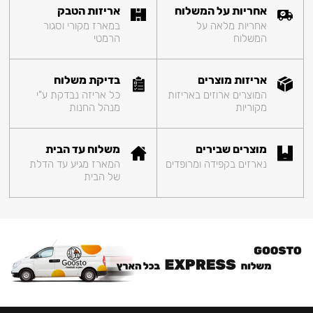
אחריות על המשלוח
אריזות הטבק
אחריות מלאה על
במארז מקורי וסגור
המשלוח
הרמטי
אריזות מוצרים
בדיקת משלוח
המוצרים ארוזים באריזות
כל אריזה נבדקת ע"י
מקוריות
מנהל החנות
מוצרים שבירים
משלוח עד הבית
נארזים בקפידה ומרופדים
המארז מגיע עד הדלת
של הבית