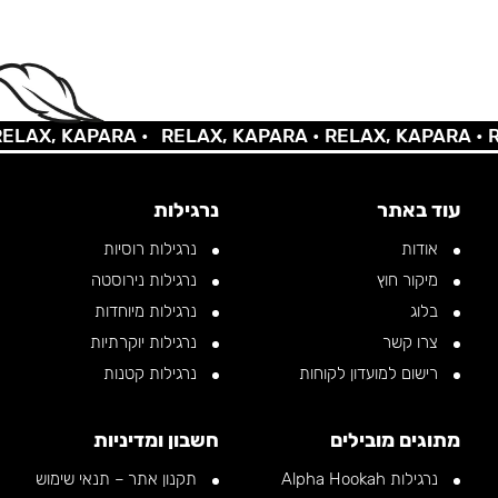
AX, KAPARA •
RELAX, KAPARA •
RELAX, KAPARA •
REL
עוד באתר
נרגילות
אודות
נרגילות רוסיות
מיקור חוץ
נרגילות נירוסטה
בלוג
נרגילות מיוחדות
צרו קשר
נרגילות יוקרתיות
רישום למועדון לקוחות
נרגילות קטנות
מתוגים מובילים
חשבון ומדיניות
נרגילות Alpha Hookah
תקנון אתר – תנאי שימוש