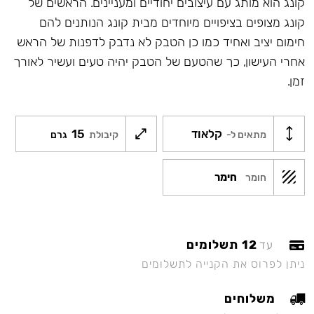
קונג הוא מותג עם עיצובים יחודיים ומעניינים. הראשים של
קונג מצופים בציפויים מיוחדים מבית קונג הנותנים להם
חימום יציב ואחיד כמו כן הטבק לא נדבק לדפנות של הראש
אחרי העישון, כך שהטעם של הטבק יהיה טעים ועשיר לאורך
זמן.
קלאוד
15
מתאים ל-
קיבולת
גרם
חימר
חומר
12 תשלומים
עד
ניתן לפרוס את הקנייה לתשלומים
משלוחים