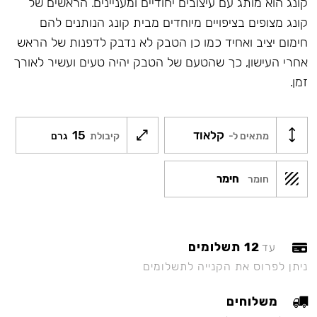
קונג הוא מותג עם עיצובים יחודיים ומעניינים. הראשים של
קונג מצופים בציפויים מיוחדים מבית קונג הנותנים להם
חימום יציב ואחיד כמו כן הטבק לא נדבק לדפנות של הראש
אחרי העישון, כך שהטעם של הטבק יהיה טעים ועשיר לאורך
זמן.
קלאוד
15
מתאים ל-
קיבולת
גרם
חימר
חומר
12 תשלומים
עד
ניתן לפרוס את הקנייה לתשלומים
משלוחים