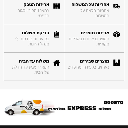
אחריות על המשלוח
אריזות הטבק
אחריות מלאה על
במארז מקורי וסגור
המשלוח
הרמטי
אריזות מוצרים
בדיקת משלוח
המוצרים ארוזים באריזות
כל אריזה נבדקת ע"י
מקוריות
מנהל החנות
מוצרים שבירים
משלוח עד הבית
נארזים בקפידה ומרופדים
המארז מגיע עד הדלת
של הבית