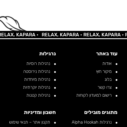
AX, KAPARA •
RELAX, KAPARA •
RELAX, KAPARA •
REL
עוד באתר
נרגילות
אודות
נרגילות רוסיות
מיקור חוץ
נרגילות נירוסטה
בלוג
נרגילות מיוחדות
צרו קשר
נרגילות יוקרתיות
רישום למועדון לקוחות
נרגילות קטנות
מתוגים מובילים
חשבון ומדיניות
נרגילות Alpha Hookah
תקנון אתר – תנאי שימוש