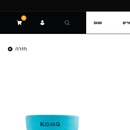
1
רים
סנוס
חזרה