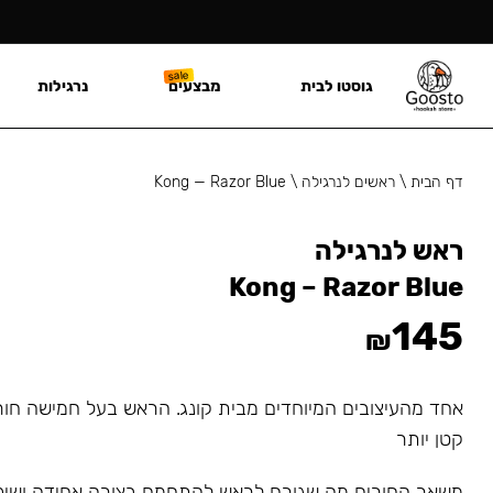
גוסטו לבית
מבצעים
נרגילות
דף הבית
\
ראשים לנרגילה
\
Kong — Razor Blue
ראש לנרגילה
Kong – Razor Blue
145
₪
אחד מהעיצובים המיוחדים מבית קונג. הראש בעל חמישה חור
קטן יותר
משאר החורים מה שגורם לראש להתחמם בצורה אחידה ושי