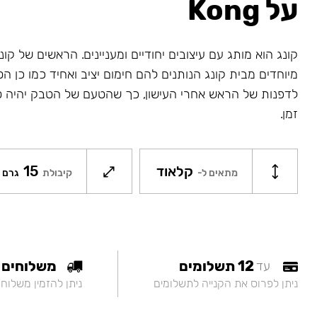
על Kong
קונג הוא מותג עם עיצובים יחודיים ומעניינים. הראשים של קונג
מיוחדים מבית קונג הנותנים להם חימום יציב ואחיד כמו כן ה
לדפנות של הראש אחרי העישון, כך שהטעם של הטבק יהיה ט
זמן.
קלאוד
15
מתאים ל-
קיבולת
גרם
12 תשלומים
משלוחים
עד
ניתן לפרוס את הקנייה לתשלומים
ניתן להזמין משלוח