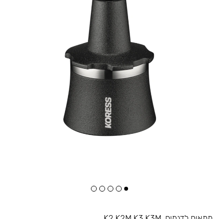
מתאים לדגמים
K2 K2M K3 K3M