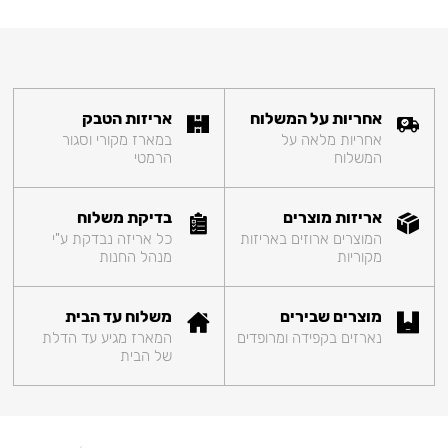
אחריות על המשלוח
אריזות הטבק
אחריות מלאה על
במארז מקורי וסגור
המשלוח
הרמטי
אריזות מוצרים
בדיקת משלוח
המוצרים ארוזים באריזות
כל אריזה נבדקת ע"י
מקוריות
מנהל החנות
מוצרים שבירים
משלוח עד הבית
נארזים בקפידה ומרופדים
המארז מגיע עד הדלת
של הבית