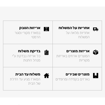
אחריות על המשלוח
אריזות הטבק
אחריות מלאה על
במארז מקורי וסגור
המשלוח
הרמטי
אריזות מוצרים
בדיקת משלוח
המוצרים ארוזים באריזות
כל אריזה נבדקת ע"י
מקוריות
מנהל החנות
מוצרים שבירים
משלוח עד הבית
נארזים בקפידה ומרופדים
המארז מגיע עד הדלת
של הבית