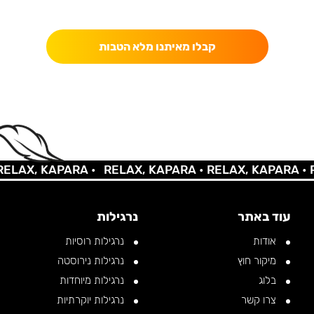
כאן מקבלים יותר — הטבות, עדכונים והפתעות בלעדיות.
קבלו מאיתנו מלא הטבות
AX, KAPARA •
RELAX, KAPARA •
RELAX, KAPARA •
REL
עוד באתר
נרגילות
אודות
נרגילות רוסיות
מיקור חוץ
נרגילות נירוסטה
בלוג
נרגילות מיוחדות
צרו קשר
נרגילות יוקרתיות