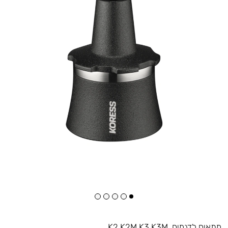
מתאים לדגמים
K2 K2M K3 K3M