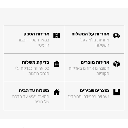
אחריות על המשלוח
אריזות הטבק
אחריות מלאה על
במארז מקורי וסגור
המשלוח
הרמטי
אריזות מוצרים
בדיקת משלוח
המוצרים ארוזים באריזות
כל אריזה נבדקת ע"י
מקוריות
מנהל החנות
מוצרים שבירים
משלוח עד הבית
נארזים בקפידה ומרופדים
המארז מגיע עד הדלת
של הבית