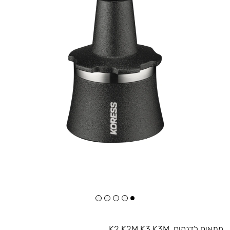
מתאים לדגמים
K2 K2M K3 K3M