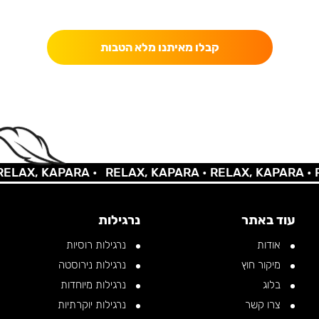
כאן מקבלים יותר — הטבות, עדכונים והפתעות בלעדיות.
קבלו מאיתנו מלא הטבות
AX, KAPARA •
RELAX, KAPARA •
RELAX, KAPARA •
REL
עוד באתר
נרגילות
אודות
נרגילות רוסיות
מיקור חוץ
נרגילות נירוסטה
בלוג
נרגילות מיוחדות
צרו קשר
נרגילות יוקרתיות