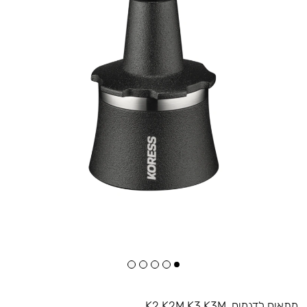
מתאים לדגמים
K2 K2M K3 K3M