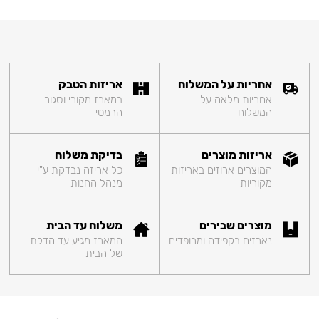
אחריות על המשלוח
אריזות הטבק
אחריות מלאה על
במארז מקורי וסגור
המשלוח
הרמטי
אריזות מוצרים
בדיקת משלוח
המוצרים ארוזים באריזות
כל אריזה נבדקת ע"י
מקוריות
מנהל החנות
מוצרים שבירים
משלוח עד הבית
נארזים בקפידה ומרופדים
המארז מגיע עד הדלת
של הבית