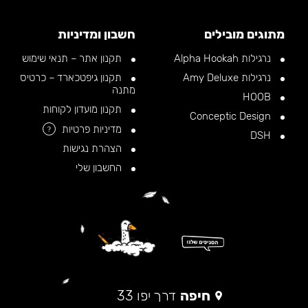
מתוגים מובילים
חשבון ומדיניות
נרגילות Alpha Hookah
תקנון אתר – תנאי שימוש
נרגילות Amy Deluxe
תקנון גיפטכארד – כרטיס
מתנה
HOOB
תקנון מועדון לקוחות
Conceptic Design
מדיניות פרטיות
?
DSH
הצהרת נגישות
החשבון שלי
חיפה
דרך יפו 33