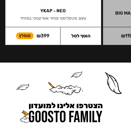
YKAP – NEO
BIG M
עיצוב מינימליסטי ומחיר אטרקטיבי במיוחד
11
₪
הוסף לסל
399
₪
מומלץ
הצטרפו אלינו למועדון
כאן מקבלים יותר — הטבות, עדכונים והפתעות בלעדיות.