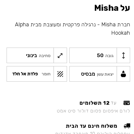
על Misha
חברת Misha - נרגילה פרקטית ומעוצבת מבית Alpha
Hookah
50
בינוני
גובה
סחיבה
מבסיס
פלדת אל חלד
חומר
יצאת עשן
12 תשלומים
עד
לורם איפסום פסום דולור סיט אמט
משלוח חינם עד הבית
עמחליף קולורס 10 מונפרד אדנדום