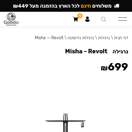
משלוחים
חינם
לכל הארץ בהזמנה מעל ₪449
1
דף הבית
\
נרגילות
\
נרגילות נירוסטה
\
Misha — Revolt
Misha – Revolt
נרגילה
699
₪