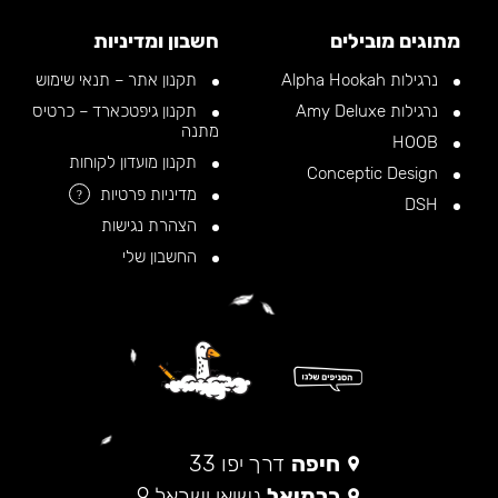
מתוגים מובילים
חשבון ומדיניות
נרגילות Alpha Hookah
תקנון אתר – תנאי שימוש
נרגילות Amy Deluxe
תקנון גיפטכארד – כרטיס
מתנה
HOOB
תקנון מועדון לקוחות
Conceptic Design
מדיניות פרטיות
?
DSH
הצהרת נגישות
החשבון שלי
חיפה
דרך יפו 33
כרמיאל
נשיאי ישראל 9