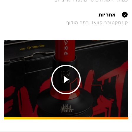
אחריות
קונסקטורר קוואזי במר מודוף