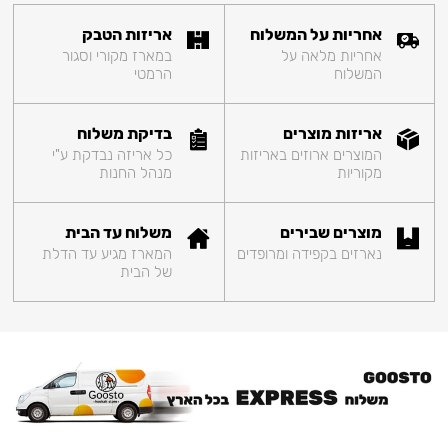
אחריות על המשלוח
אריזות הטבק
אחריות מלאה על
במארז מקורי וסגור
המשלוח
הרמטי
אריזות מוצרים
בדיקת משלוח
המוצרים ארוזים באריזות
כל אריזה נבדקת ע"י
מקוריות
מנהל החנות
מוצרים שבירים
משלוח עד הבית
נארזים בקפידה ומרופדים
המארז מגיע עד הדלת
של הבית