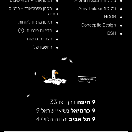
נרגילות Alpha Hookah
תקנון אתר – תנאי שימוש
נרגילות Amy Deluxe
תקנון גיפטכארד – כרטיס
מתנה
HOOB
תקנון מועדון לקוחות
Conceptic Design
מדיניות פרטיות
?
DSH
הצהרת נגישות
החשבון שלי
חיפה
דרך יפו 33
כרמיאל
נשיאי ישראל 9
תל אביב
יהודה הלוי 47