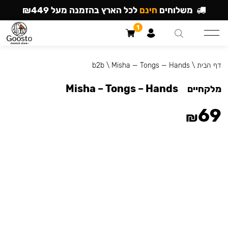
משלוחים
חינם
לכל הארץ בהזמנה מעל ₪449
1
דף הבית
\
Misha — Tongs — Hands
\
b2b
Misha – Tongs – Hands
מלקחיים
69
₪