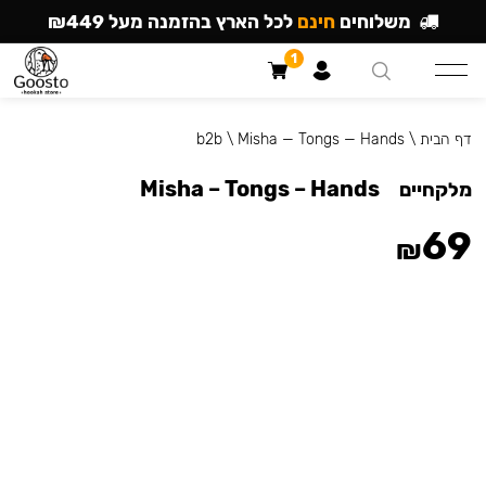
משלוחים
חינם
לכל הארץ בהזמנה מעל ₪449
1
דף הבית
\
Misha — Tongs — Hands
\
b2b
Misha – Tongs – Hands
מלקחיים
69
₪