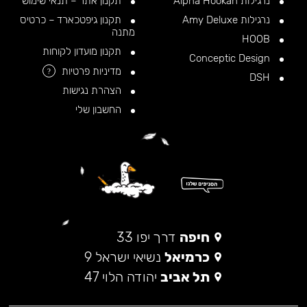
נרגילות Alpha Hookah
תקנון אתר – תנאי שימוש
נרגילות Amy Deluxe
תקנון גיפטכארד – כרטיס
מתנה
HOOB
תקנון מועדון לקוחות
Conceptic Design
מדיניות פרטיות
?
DSH
הצהרת נגישות
החשבון שלי
חיפה
דרך יפו 33
כרמיאל
נשיאי ישראל 9
תל אביב
יהודה הלוי 47