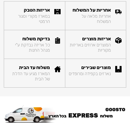
אחריות על המשלוח
אריזות הטבק
אחריות מלאה על
במארז מקורי וסגור
המשלוח
הרמטי
אריזות מוצרים
בדיקת משלוח
המוצרים ארוזים באריזות
כל אריזה נבדקת ע"י
מקוריות
מנהל החנות
מוצרים שבירים
משלוח עד הבית
נארזים בקפידה ומרופדים
המארז מגיע עד הדלת
של הבית