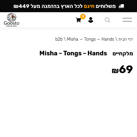
משלוחים
חינם
לכל הארץ בהזמנה מעל ₪449
1
דף הבית
\
Misha — Tongs — Hands
\
b2b
Misha – Tongs – Hands
מלקחיים
69
₪