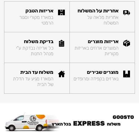
אחריות על המשלוח
אריזות הטבק
אחריות מלאה על
במארז מקורי וסגור
המשלוח
הרמטי
אריזות מוצרים
בדיקת משלוח
המוצרים ארוזים באריזות
כל אריזה נבדקת ע"י
מקוריות
מנהל החנות
מוצרים שבירים
משלוח עד הבית
נארזים בקפידה ומרופדים
המארז מגיע עד הדלת
של הבית