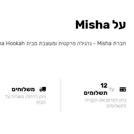
על Misha
חברת Misha - נרגילה פרקטית ומעוצבת מבית Alpha Hookah
12
משלוחים
עד
תשלומים
ניתן להזמין משלוח עד
ניתן לפרוס את הקנייה
הבית
לתשלומים