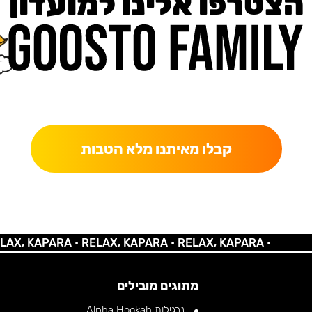
הצטרפו אלינו למועדון
כאן מקבלים יותר — הטבות, עדכונים והפתעות בלעדיות.
קבלו מאיתנו מלא הטבות
 KAPARA •
RELAX, KAPARA •
RELAX, KAPARA •
מתוגים מובילים
נרגילות Alpha Hookah