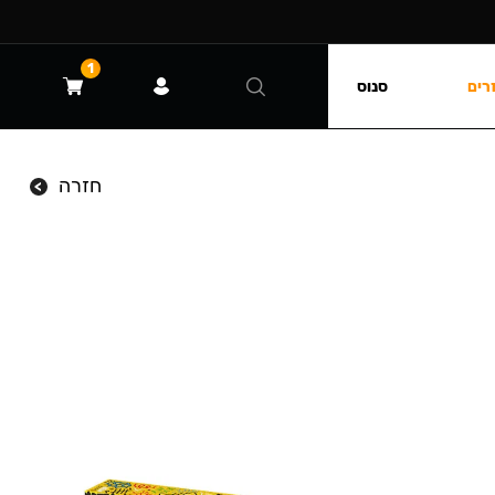
1
רים
סנוס
חזרה