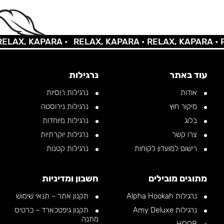
AX, KAPARA •
RELAX, KAPARA •
RELAX, KAPARA •
REL
עוד באתר
נרגילות
אודות
נרגילות רוסיות
מיקור חוץ
נרגילות נירוסטה
בלוג
נרגילות מיוחדות
צרו קשר
נרגילות יוקרתיות
רישום למועדון לקוחות
נרגילות קטנות
מתוגים מובילים
חשבון ומדיניות
נרגילות Alpha Hookah
תקנון אתר – תנאי שימוש
נרגילות Amy Deluxe
תקנון גיפטכארד – כרטיס
מתנה