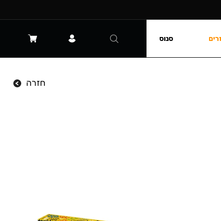
רים
סנוס
חזרה