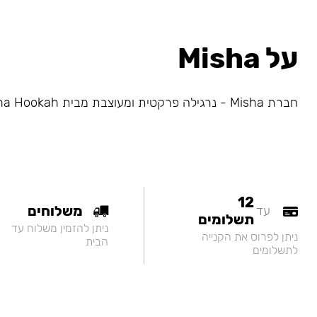
על Misha
חברת Misha - נרגילה פרקטית ומעוצבת מבית Alpha Hookah
12
משלוחים
עד
תשלומים
ניתן להזמין משלוח עד
ניתן לפרוס את הקנייה
הבית
לתשלומים