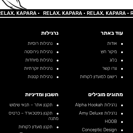
AX, KAPARA •
RELAX, KAPARA •
RELAX, KAPARA •
REL
עוד באתר
נרגילות
אודות
נרגילות רוסיות
מיקור חוץ
נרגילות נירוסטה
בלוג
נרגילות מיוחדות
צרו קשר
נרגילות יוקרתיות
רישום למועדון לקוחות
נרגילות קטנות
מתוגים מובילים
חשבון ומדיניות
נרגילות Alpha Hookah
תקנון אתר – תנאי שימוש
נרגילות Amy Deluxe
תקנון גיפטכארד – כרטיס
מתנה
HOOB
תקנון מועדון לקוחות
Conceptic Design