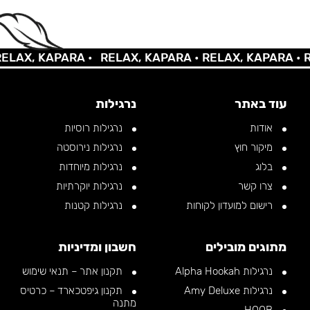
AX, KAPARA •
RELAX, KAPARA •
RELAX, KAPARA •
REL
עוד באתר
נרגילות
אודות
נרגילות רוסיות
מיקור חוץ
נרגילות נירוסטה
בלוג
נרגילות מיוחדות
צרו קשר
נרגילות יוקרתיות
רישום למועדון לקוחות
נרגילות קטנות
מתוגים מובילים
חשבון ומדיניות
נרגילות Alpha Hookah
תקנון אתר – תנאי שימוש
נרגילות Amy Deluxe
תקנון גיפטכארד – כרטיס
מתנה