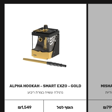
ALPHA HOOKAH – SMART EXZO – GOLD
MISHA
דיות
נרגילה עשויה בצורת ריבוע
79
₪
הוסף לסל
1,549
₪