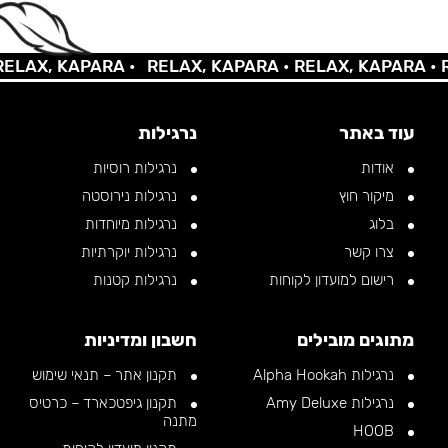
AX, KAPARA •
RELAX, KAPARA •
RELAX, KAPARA •
REL
עוד באתר
נרגילות
אודות
נרגילות רוסיות
מיקור חוץ
נרגילות נירוסטה
בלוג
נרגילות מיוחדות
צרו קשר
נרגילות יוקרתיות
רישום למועדון לקוחות
נרגילות קטנות
מתוגים מובילים
חשבון ומדיניות
נרגילות Alpha Hookah
תקנון אתר – תנאי שימוש
נרגילות Amy Deluxe
תקנון גיפטכארד – כרטיס
מתנה
HOOB