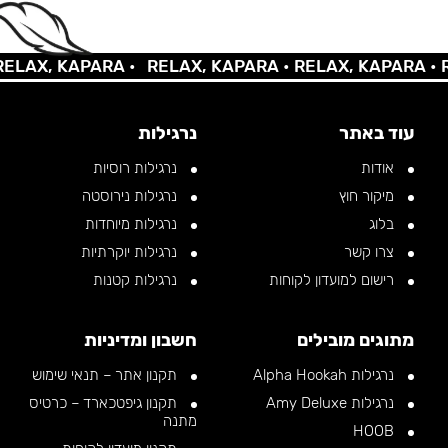
AX, KAPARA •
RELAX, KAPARA •
RELAX, KAPARA •
REL
עוד באתר
נרגילות
אודות
נרגילות רוסיות
מיקור חוץ
נרגילות נירוסטה
בלוג
נרגילות מיוחדות
צרו קשר
נרגילות יוקרתיות
רישום למועדון לקוחות
נרגילות קטנות
מתוגים מובילים
חשבון ומדיניות
נרגילות Alpha Hookah
תקנון אתר – תנאי שימוש
נרגילות Amy Deluxe
תקנון גיפטכארד – כרטיס
מתנה
HOOB