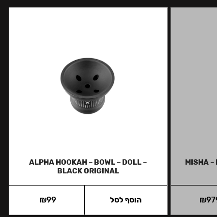
ALPHA HOOKAH – BOWL – DOLL –
MISHA –
BLACK ORIGINAL
97
₪
הוסף לסל
99
₪