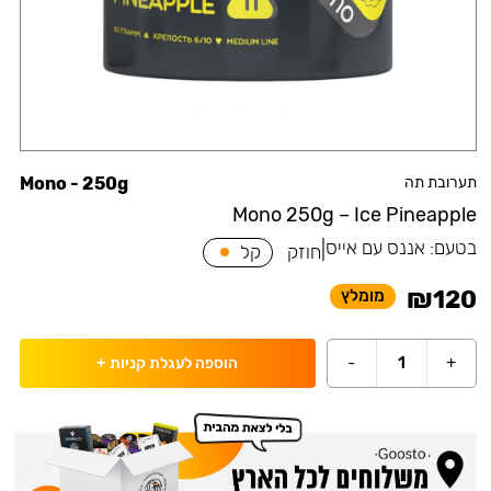
תערובת תה
Mono - 250g
Mono 250g – Ice Pineapple
בטעם:
אננס עם אייס
|
חוזק
קל
₪
120
מומלץ
-
1
+
הוספה לעגלת קניות
+