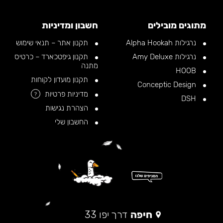
מתוגים מובילים
חשבון ומדיניות
נרגילות Alpha Hookah
תקנון אתר – תנאי שימוש
נרגילות Amy Deluxe
תקנון גיפטכארד – כרטיס
מתנה
HOOB
תקנון מועדון לקוחות
Conceptic Design
מדיניות פרטיות
?
DSH
הצהרת נגישות
החשבון שלי
חיפה
דרך יפו 33