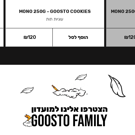
MONO 250G – GOOSTO COOKIES
MONO 250
עוגיות תות
12
₪
הוסף לסל
120
₪
הצטרפו אלינו למועדון
כאן מקבלים יותר — הטבות, עדכונים והפתעות בלעדיות.