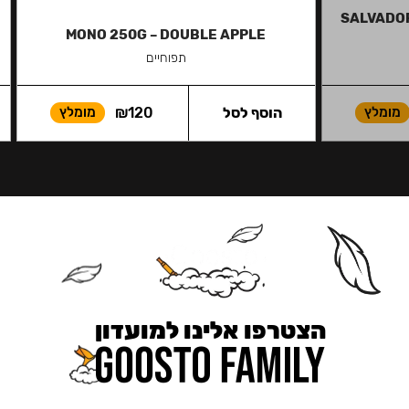
SALVADOR 
MONO 250G – DOUBLE APPLE
תפוחיים
מומלץ
הוסף לסל
120
₪
מומלץ
הצטרפו אלינו למועדון
כאן מקבלים יותר — הטבות, עדכונים והפתעות בלעדיות.