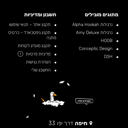
מתוגים מובילים
חשבון ומדיניות
נרגילות Alpha Hookah
תקנון אתר – תנאי שימוש
נרגילות Amy Deluxe
תקנון גיפטכארד – כרטיס
מתנה
HOOB
תקנון מועדון לקוחות
Conceptic Design
מדיניות פרטיות
?
DSH
הצהרת נגישות
החשבון שלי
חיפה
דרך יפו 33