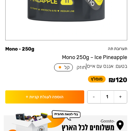
תערובת תה
Mono - 250g
Mono 250g – Ice Pineapple
בטעם:
אננס עם אייס
|
חוזק
קל
₪
120
מומלץ
-
1
+
הוספה לעגלת קניות
+