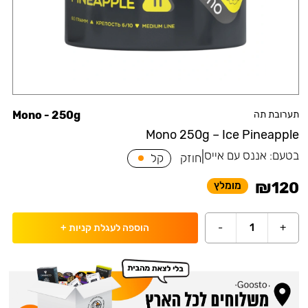
תערובת תה
Mono - 250g
Mono 250g – Ice Pineapple
בטעם:
אננס עם אייס
|
חוזק
קל
₪
120
מומלץ
-
1
+
הוספה לעגלת קניות
+