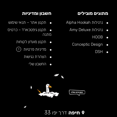
מתוגים מובילים
חשבון ומדיניות
נרגילות Alpha Hookah
תקנון אתר – תנאי שימוש
נרגילות Amy Deluxe
תקנון גיפטכארד – כרטיס
מתנה
HOOB
תקנון מועדון לקוחות
Conceptic Design
מדיניות פרטיות
?
DSH
הצהרת נגישות
החשבון שלי
חיפה
דרך יפו 33