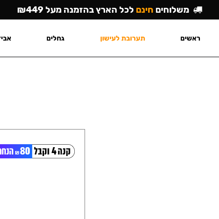
משלוחים
חינם
לכל הארץ בהזמנה מעל ₪449
ראשים
תערובת לעישון
גחלים
אביז