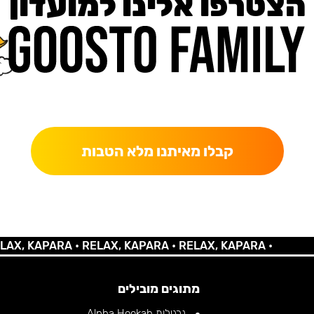
הצטרפו אלינו למועדון
כאן מקבלים יותר — הטבות, עדכונים והפתעות בלעדיות.
קבלו מאיתנו מלא הטבות
 KAPARA •
RELAX, KAPARA •
RELAX, KAPARA •
מתוגים מובילים
נרגילות Alpha Hookah