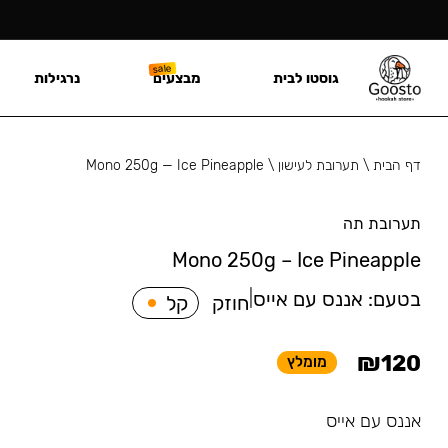
גוסטו לבית
מבצעים
נרגילות
דף הבית
\
תערובת לעישון
\
Mono 250g — Ice Pineapple
תערובת תה
Mono 250g – Ice Pineapple
בטעם:
אננס עם אייס
|
חוזק
קל
₪
120
מומלץ
אננס עם אייס