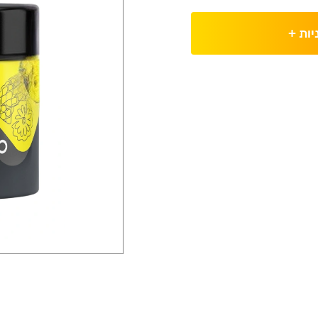
יות
+