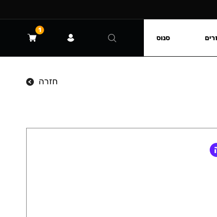
1
רים
סנוס
חזרה