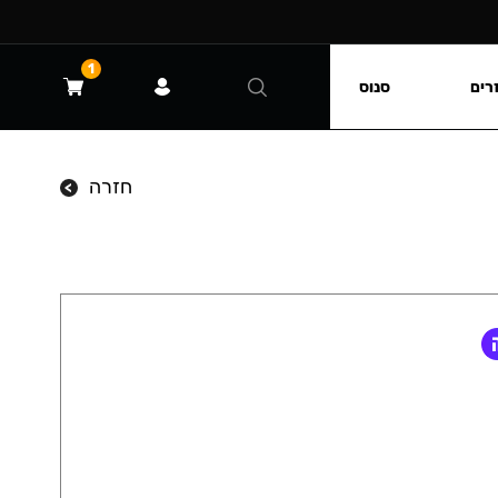
1
רים
סנוס
חזרה