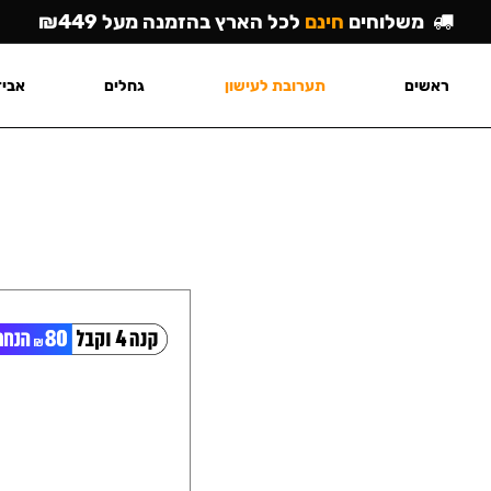
משלוחים
חינם
לכל הארץ בהזמנה מעל ₪449
ראשים
תערובת לעישון
גחלים
אביז