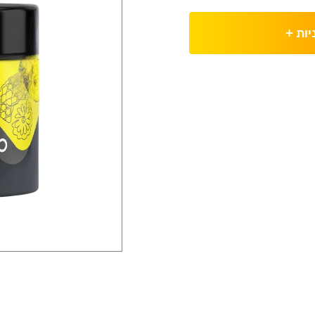
יות
+