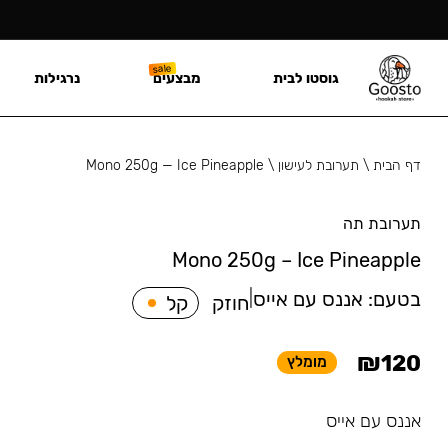
גוסטו לבית
מבצעים
נרגילות
דף הבית
\
תערובת לעישון
\
Mono 250g — Ice Pineapple
תערובת תה
Mono 250g – Ice Pineapple
בטעם:
אננס עם אייס
|
חוזק
קל
₪
120
מומלץ
אננס עם אייס