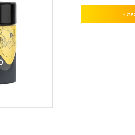
יות
+