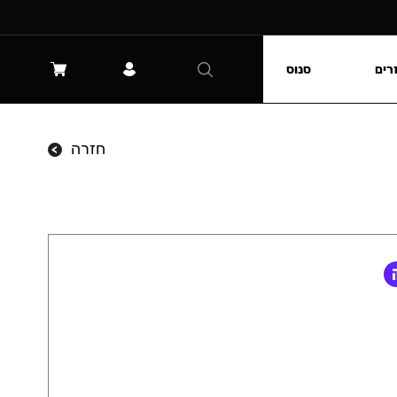
רים
סנוס
חזרה