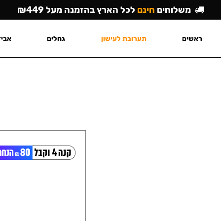
משלוחים
חינם
לכל הארץ בהזמנה מעל ₪449
ראשים
תערובת לעישון
גחלים
אביז