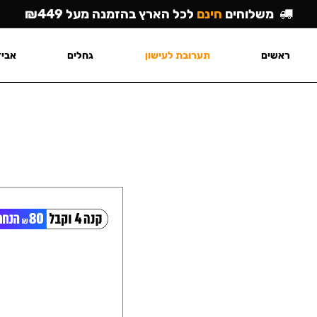
משלוחים
חינם
לכל הארץ בהזמנה מעל ₪449
ראשים
תערובת לעישון
גחלים
אביז