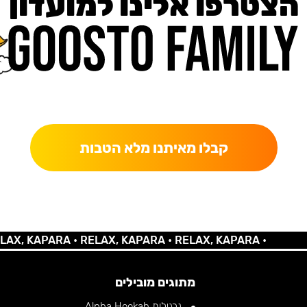
הצטרפו אלינו למועדון
כאן מקבלים יותר — הטבות, עדכונים והפתעות בלעדיות.
קבלו מאיתנו מלא הטבות
 KAPARA •
RELAX, KAPARA •
RELAX, KAPARA •
מתוגים מובילים
נרגילות Alpha Hookah