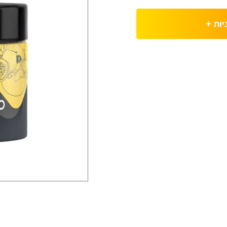
יות
+