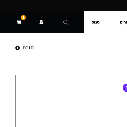
1
רים
סנוס
חזרה