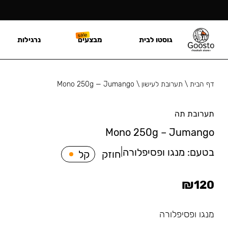
גוסטו לבית
מבצעים
נרגילות
דף הבית
\
תערובת לעישון
\
Mono 250g — Jumango
תערובת תה
Mono 250g – Jumango
בטעם:
מנגו ופסיפלורה
|
חוזק
קל
₪
120
מנגו ופסיפלורה