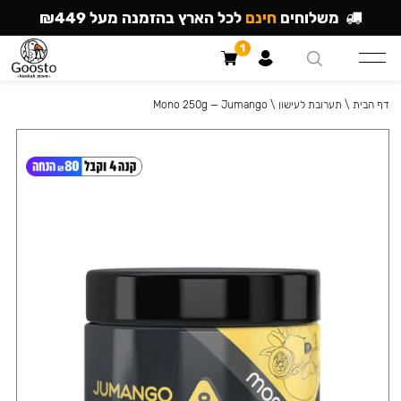
משלוחים
חינם
לכל הארץ בהזמנה מעל ₪449
1
דף הבית
\
תערובת לעישון
\
Mono 250g — Jumango