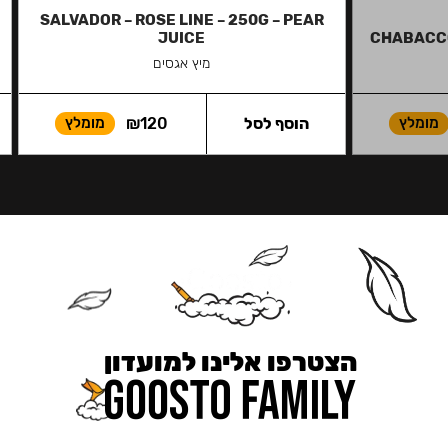
SALVADOR – ROSE LINE – 250G – PEAR
JUICE
CHABACCO
מיץ אגסים
מומלץ
הוסף לסל
120
₪
מומלץ
הצטרפו אלינו למועדון
כאן מקבלים יותר — הטבות, עדכונים והפתעות בלעדיות.