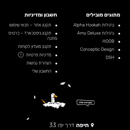
מתוגים מובילים
חשבון ומדיניות
נרגילות Alpha Hookah
תקנון אתר – תנאי שימוש
נרגילות Amy Deluxe
תקנון גיפטכארד – כרטיס
מתנה
HOOB
תקנון מועדון לקוחות
Conceptic Design
מדיניות פרטיות
?
DSH
הצהרת נגישות
החשבון שלי
חיפה
דרך יפו 33