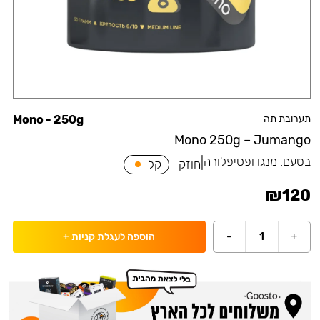
תערובת תה
Mono - 250g
Mono 250g – Jumango
בטעם:
מנגו ופסיפלורה
|
חוזק
קל
₪
120
-
1
+
הוספה לעגלת קניות
+