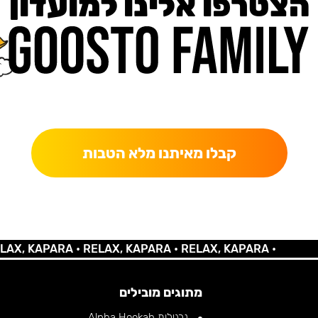
הצטרפו אלינו למועדון
כאן מקבלים יותר — הטבות, עדכונים והפתעות בלעדיות.
קבלו מאיתנו מלא הטבות
 KAPARA •
RELAX, KAPARA •
RELAX, KAPARA •
מתוגים מובילים
נרגילות Alpha Hookah