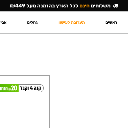
משלוחים
חינם
לכל הארץ בהזמנה מעל ₪449
ראשים
תערובת לעישון
גחלים
אביז