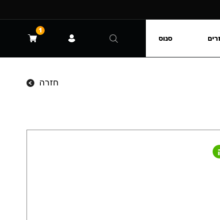
1
רים
סנוס
חזרה