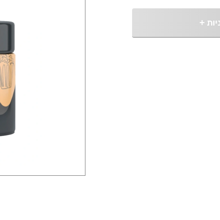
יות
+