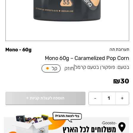
תערובת תה
Mono - 60g
Mono 60g – Caramelized Pop Corn
בטעם:
פופקורן בטעם קרמל
|
חוזק
קל
₪
30
הוספה לעגלת קניות
+
-
1
+