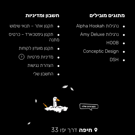
מתוגים מובילים
חשבון ומדיניות
נרגילות Alpha Hookah
תקנון אתר – תנאי שימוש
נרגילות Amy Deluxe
תקנון גיפטכארד – כרטיס
מתנה
HOOB
תקנון מועדון לקוחות
Conceptic Design
מדיניות פרטיות
?
DSH
הצהרת נגישות
החשבון שלי
חיפה
דרך יפו 33