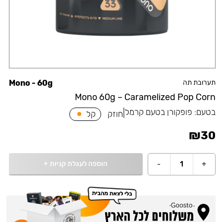
תערובת תה
Mono - 60g
Mono 60g – Caramelized Pop Corn
בטעם:
פופקורן בטעם קרמל
|
חוזק
קל
₪
30
הוספה לעגלת קניות
+
-
1
+