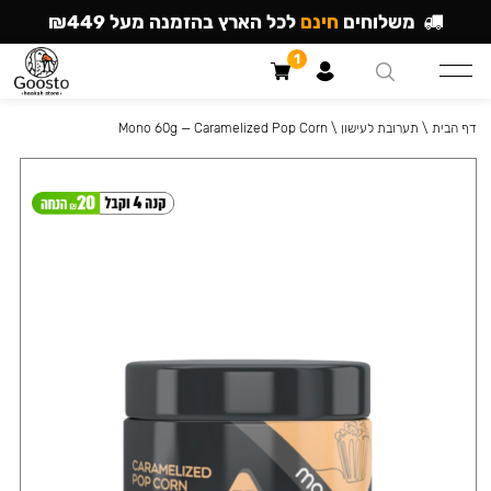
משלוחים
חינם
לכל הארץ בהזמנה מעל ₪449
1
דף הבית
\
תערובת לעישון
\
Mono 60g — Caramelized Pop Corn