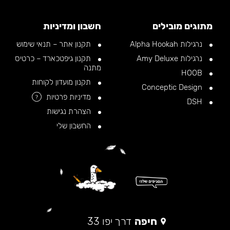
מתוגים מובילים
חשבון ומדיניות
נרגילות Alpha Hookah
תקנון אתר – תנאי שימוש
נרגילות Amy Deluxe
תקנון גיפטכארד – כרטיס
מתנה
HOOB
תקנון מועדון לקוחות
Conceptic Design
מדיניות פרטיות
?
DSH
הצהרת נגישות
החשבון שלי
חיפה
דרך יפו 33