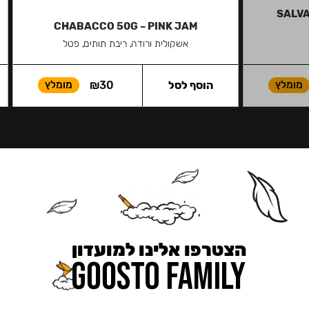
SALVA
CHABACCO 50G – PINK JAM
אשקולית ורודה, ריבת תותים, פטל
מומלץ
הוסף לסל
30
₪
מומלץ
הצטרפו אלינו למועדון
כאן מקבלים יותר — הטבות, עדכונים והפתעות בלעדיות.