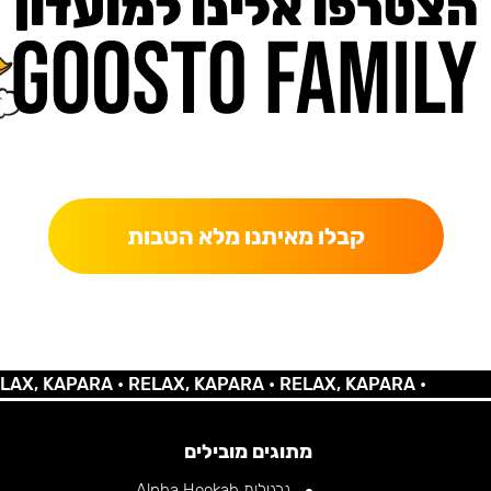
הצטרפו אלינו למועדון
כאן מקבלים יותר — הטבות, עדכונים והפתעות בלעדיות.
קבלו מאיתנו מלא הטבות
 KAPARA •
RELAX, KAPARA •
RELAX, KAPARA •
מתוגים מובילים
נרגילות Alpha Hookah