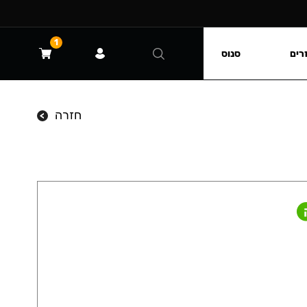
1
רים
סנוס
חזרה