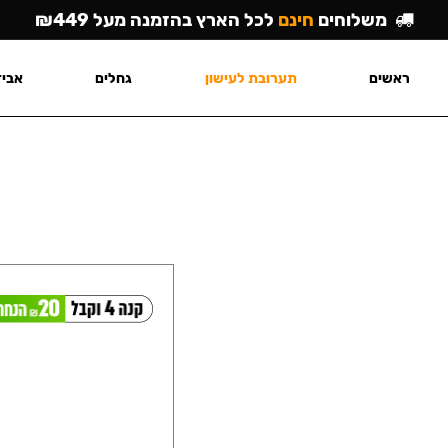
משלוחים
חינם
לכל הארץ בהזמנה מעל ₪449
ראשים
תערובת לעישון
גחלים
אביז