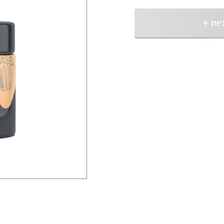
יות
+