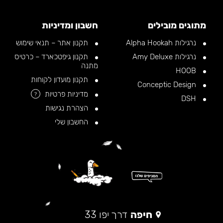
מתוגים מובילים
חשבון ומדיניות
נרגילות Alpha Hookah
תקנון אתר – תנאי שימוש
נרגילות Amy Deluxe
תקנון גיפטכארד – כרטיס
מתנה
HOOB
תקנון מועדון לקוחות
Conceptic Design
מדיניות פרטיות
?
DSH
הצהרת נגישות
החשבון שלי
חיפה
דרך יפו 33