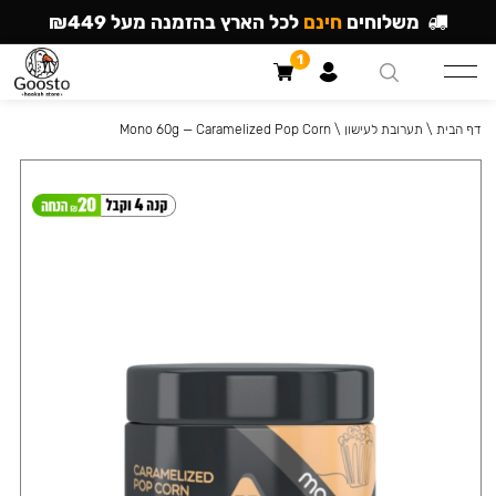
משלוחים
חינם
לכל הארץ בהזמנה מעל ₪449
1
דף הבית
\
תערובת לעישון
\
Mono 60g — Caramelized Pop Corn