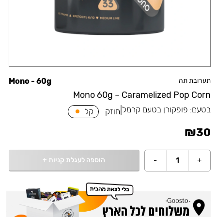
תערובת תה
Mono - 60g
Mono 60g – Caramelized Pop Corn
בטעם:
פופקורן בטעם קרמל
|
חוזק
קל
₪
30
הוספה לעגלת קניות
+
-
1
+