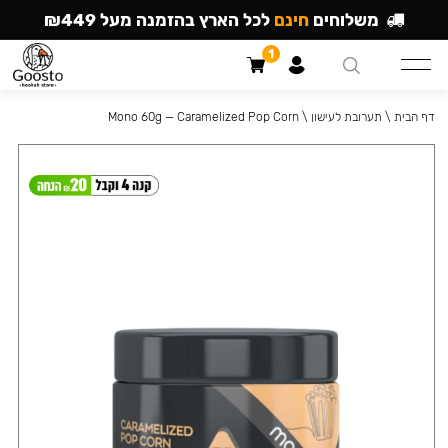
משלוחים
חינם
לכל הארץ בהזמנה מעל ₪449
1
דף הבית
\
תערובת לעישון
\
Mono 60g — Caramelized Pop Corn