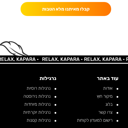
קבלו מאיתנו מלא הטבות
AX, KAPARA •
RELAX, KAPARA •
RELAX, KAPARA •
REL
עוד באתר
נרגילות
אודות
נרגילות רוסיות
מיקור חוץ
נרגילות נירוסטה
בלוג
נרגילות מיוחדות
צרו קשר
נרגילות יוקרתיות
רישום למועדון לקוחות
נרגילות קטנות