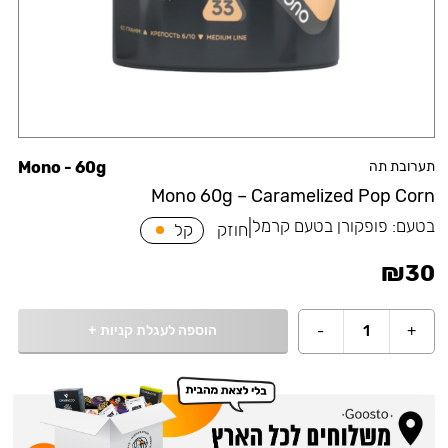
תערובת תה
Mono - 60g
Mono 60g – Caramelized Pop Corn
בטעם:
פופקורן בטעם קרמל
|
חוזק
קל
₪
30
הוספה לעגלת קניות
+
-
1
+