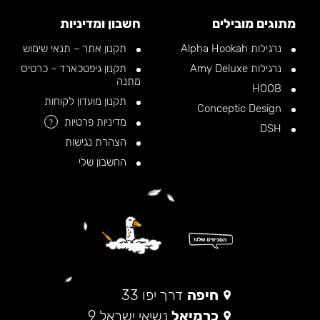
מתוגים מובילים
חשבון ומדיניות
נרגילות Alpha Hookah
תקנון אתר – תנאי שימוש
נרגילות Amy Deluxe
תקנון גיפטכארד – כרטיס
מתנה
HOOB
תקנון מועדון לקוחות
Conceptic Design
מדיניות פרטיות
?
DSH
הצהרת נגישות
החשבון שלי
חיפה
דרך יפו 33
כרמיאל
נשיאי ישראל 9